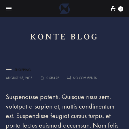
Cart
0
KONTE BLOG
SHOPPING
ON
AUGUST 26, 2018
0 SHARE
NO COMMENTS
THE
SHOES
THAT
Suspendisse potenti. Quisque risus sem,
WILL
INSTANTLY
volutpat a sapien et, mattis condimentum
UPDATE
est. Suspendisse feugiat cursus turpis, et
ANY
OUTFIT
porta lectus euismod accumsan. Nam felis